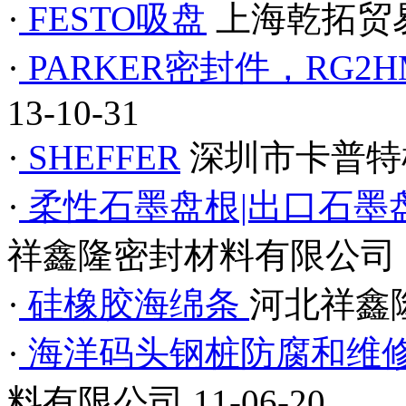
·
FESTO吸盘
上海乾拓贸
·
PARKER密封件，RG2HM
13-10-31
·
SHEFFER
深圳市卡普特
·
柔性石墨盘根|出口石墨盘
祥鑫隆密封材料有限公司
·
硅橡胶海绵条
河北祥鑫
·
海洋码头钢桩防腐和维
料有限公司
11-06-20