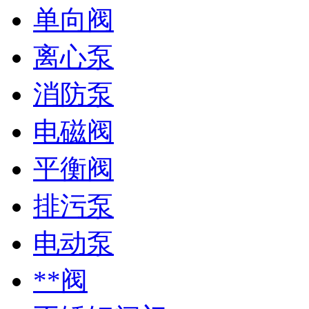
单向阀
离心泵
消防泵
电磁阀
平衡阀
排污泵
电动泵
**阀