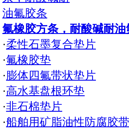
氟橡胶方条，耐酸碱耐油
·
柔性石墨复合垫片
·
氟橡胶垫
·
膨体四氟带状垫片
·
高水基盘根环垫
·
非石棉垫片
·
船舶用矿脂油性防腐胶