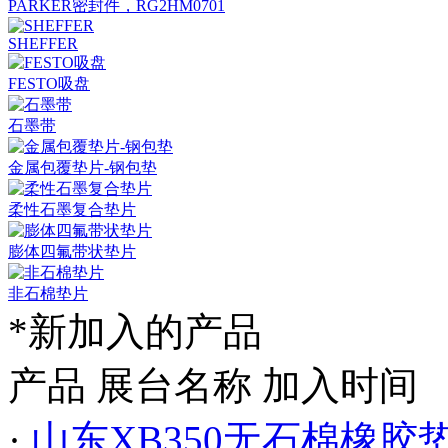
PARKER密封件，RG2HM0701
SHEFFER
FESTO吸盘
石墨带
金属包覆垫片-钢包垫
柔性石墨复合垫片
膨体四氟带状垫片
非石棉垫片
*新加入的产品
产品
展台名称
加入时间
·
山东XB350无石棉橡胶