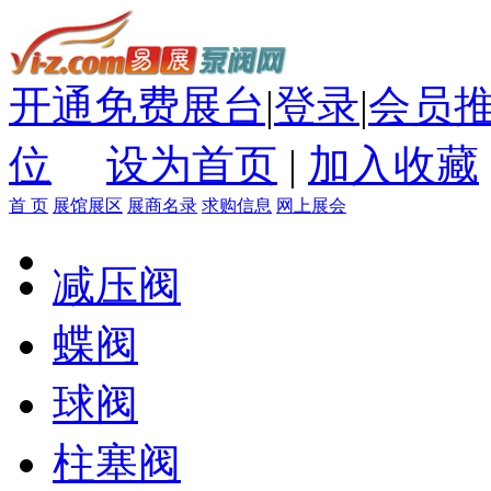
开通免费展台
|
登录
|
会员
位
设为首页
|
加入收藏
首 页
展馆展区
展商名录
求购信息
网上展会
减压阀
蝶阀
球阀
柱塞阀