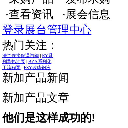
·查看资讯 ·展会信息
登录展台管理中心
热门关注：
法兰连接保温闸阀
|
RY系
列导热油泵
|
BZA系列化
工流程泵
|
FSY玻璃钢液
下泵
|
煤矿专用减压阀
|
新加产品新闻
先导式电磁阀
|
进口密封
圈
|
高压防爆电磁阀
|
对
夹软密封蝶阀
|
液压电磁
新加产品文章
换向阀
|
IH型不锈钢化工
离心泵
|
JY41W不锈钢氧
气阀
|
2CY系列齿轮泵
|
他们是这样成功的!
ZQGP 气动快速切断阀
|
不锈钢管道阻火器
|
低温
**阀
|
气动硬密封蝶阀
|