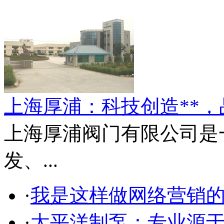
威格士Vickers 电磁控制阀
|
A型中线蝶阀
|
T40手动
调节阀
|
液压油泵
|
锻钢
截止阀
|
TB型渣油泵
|
电
磁换向阀
|
食品级密封圈
|
气动高真空碟阀
|
氧气减
压器
|
内六角螺塞
|
不锈
钢螺塞
|
高粘度保温泵
|
三通过滤控制阀
|
不锈钢
上海厚浦：科技创造**
喉塞
|
耐腐蚀离心泵
|
200X减压阀
|
夹套保温阻
火器
|
法兰球阀
|
铜**阀
|
上海厚浦阀门有限公司是
不锈钢油塞
|
法兰型高温
电磁阀
|
高精度齿轮泵
|
发、...
PX-32氩气瓶阀
·
我是这样做网络营销
·
太平洋制泵：专业源