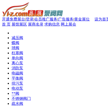
开通免费展台
|
登录
|
会员推广服务
|
广告服务
|
黄金展位
设为首
首 页
展馆展区
展商名录
求购信息
网上展会
减压阀
蝶阀
球阀
柱塞阀
单向阀
离心泵
消防泵
电磁阀
平衡阀
排污泵
电动泵
**阀
不锈钢阀门
疏水阀