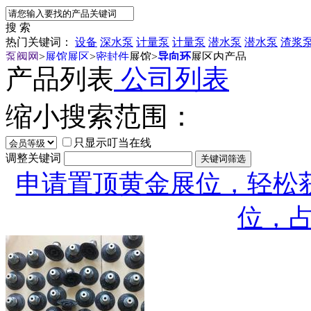
搜 索
热门关键词：
设备
深水泵
计量泵
计量泵
潜水泵
潜水泵
渣浆
泵阀网
>
展馆展区
>
密封件
展馆
>
导向环
展区内产品
产品列表
公司列表
缩小搜索范围：
只显示叮当在线
调整关键词
申请置顶黄金展位，轻松获
位，