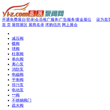
开通免费展台
|
登录
|
会员推广服务
|
广告服务
|
黄金展位
设为首
首 页
展馆展区
展商名录
求购信息
网上展会
减压阀
蝶阀
球阀
柱塞阀
单向阀
离心泵
消防泵
电磁阀
平衡阀
排污泵
电动泵
**阀
不锈钢阀门
疏水阀