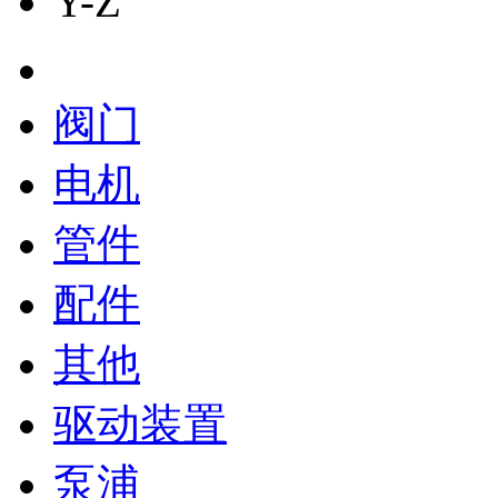
Y-Z
阀门
电机
管件
配件
其他
驱动装置
泵浦