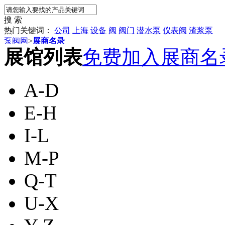
搜 索
热门关键词：
公司
上海
设备
阀
阀门
潜水泵
仪表阀
渣浆泵
泵阀网
>
展商名录
展馆列表
免费加入展商名
A-D
E-H
I-L
M-P
Q-T
U-X