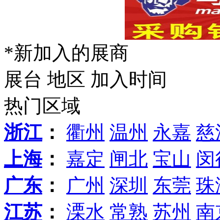
*新加入的展商
展台
地区
加入时间
热门区域
浙江
：
衢州
温州
永嘉
慈
上海
：
嘉定
闸北
宝山
闵
广东
：
广州
深圳
东莞
珠
江苏
：
溧水
常熟
苏州
南