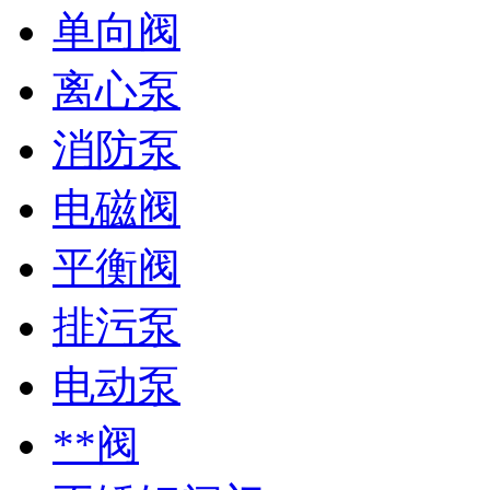
单向阀
离心泵
消防泵
电磁阀
平衡阀
排污泵
电动泵
**阀