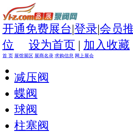
开通免费展台
|
登录
|
会员
位
设为首页
|
加入收藏
首 页
展馆展区
展商名录
求购信息
网上展会
减压阀
蝶阀
球阀
柱塞阀