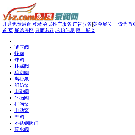
开通免费展台
|
登录
|
会员推广服务
|
广告服务
|
黄金展位
设为首
首 页
展馆展区
展商名录
求购信息
网上展会
减压阀
蝶阀
球阀
柱塞阀
单向阀
离心泵
消防泵
电磁阀
平衡阀
排污泵
电动泵
**阀
不锈钢阀门
疏水阀