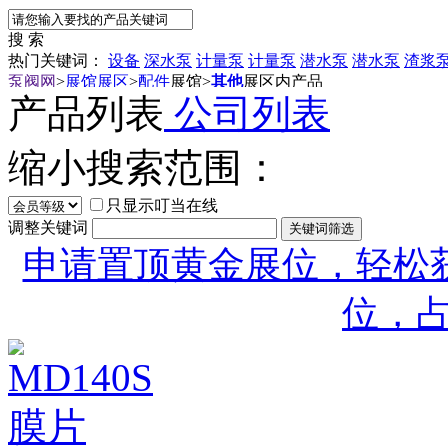
搜 索
热门关键词：
设备
深水泵
计量泵
计量泵
潜水泵
潜水泵
渣浆
泵阀网
>
展馆展区
>
配件
展馆
>
其他
展区内产品
产品列表
公司列表
缩小搜索范围：
只显示叮当在线
调整关键词
申请置顶黄金展位，轻松获
位，