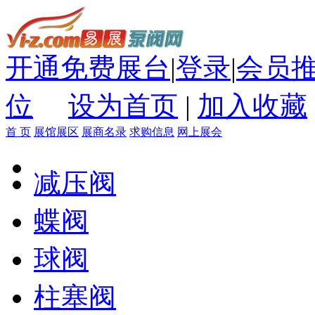
开通免费展台
|
登录
|
会员
位
设为首页
|
加入收藏
首 页
展馆展区
展商名录
求购信息
网上展会
减压阀
蝶阀
球阀
柱塞阀