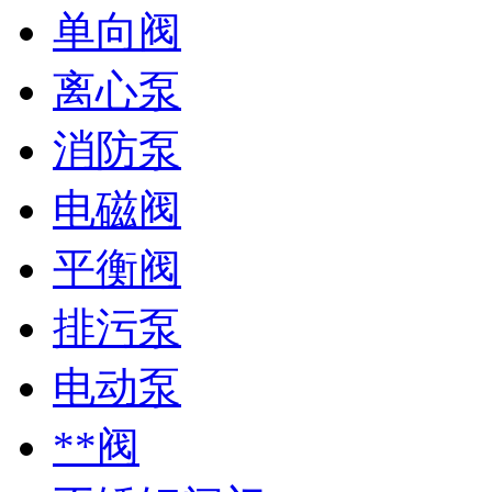
单向阀
离心泵
消防泵
电磁阀
平衡阀
排污泵
电动泵
**阀