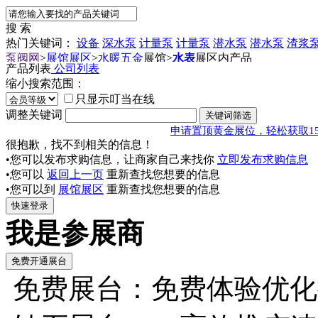
搜 索
热门关键词：
设备
深水泵
计量泵
计量泵
潜水泵
潜水泵
渣浆
泵阀网
>
展馆展区
>
水暖五金
展馆
>
水表
展区内产品
产品列表
公司列表
缩小搜索范围：
只显示叮当在线
调整关键词
申请置顶黄金展位，轻松获取1
很抱歉，找不到相关的信息！
•您可以发布求购信息，让商家自己来找你
立即发布求购信息
•您可以
返回上一页
重新查找您想要的信息
•您可以到
展馆展区
重新查找您想要的信息
我是参展商
免费展台：免费体验优化