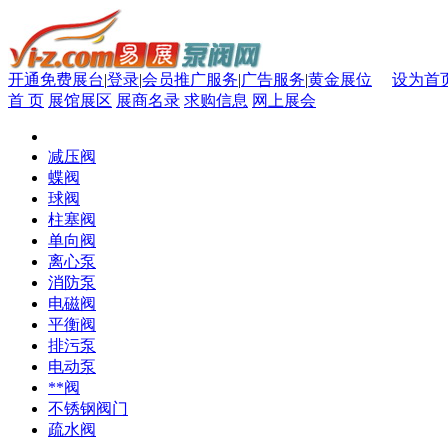
开通免费展台
|
登录
|
会员推广服务
|
广告服务
|
黄金展位
设为首
首 页
展馆展区
展商名录
求购信息
网上展会
减压阀
蝶阀
球阀
柱塞阀
单向阀
离心泵
消防泵
电磁阀
平衡阀
排污泵
电动泵
**阀
不锈钢阀门
疏水阀