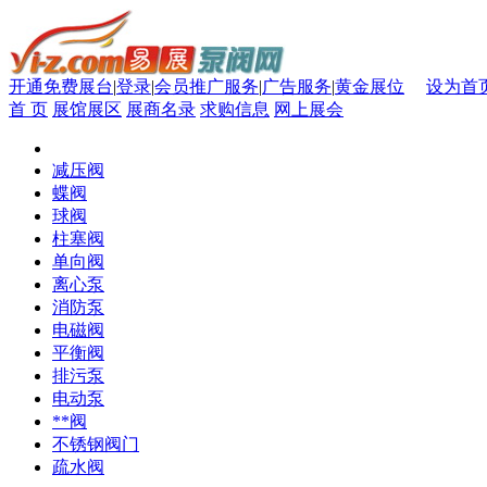
开通免费展台
|
登录
|
会员推广服务
|
广告服务
|
黄金展位
设为首
首 页
展馆展区
展商名录
求购信息
网上展会
减压阀
蝶阀
球阀
柱塞阀
单向阀
离心泵
消防泵
电磁阀
平衡阀
排污泵
电动泵
**阀
不锈钢阀门
疏水阀