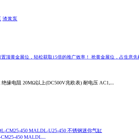
泵
渣浆泵
请置顶黄金展位，轻松获取15倍的推广效率！ 抢黄金展位，占生意先
阻 20MΩ以上(DC500V兆欧表) 耐电压 AC1,...
25-450 MALDL...