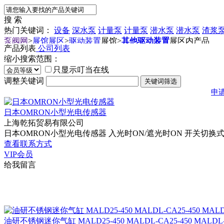
搜 索
热门关键词：
设备
深水泵
计量泵
计量泵
潜水泵
潜水泵
渣浆
泵阀网
>
展馆展区
>
驱动装置
展馆
>
其他驱动装置
展区内产品
产品列表
公司列表
缩小搜索范围：
只显示叮当在线
调整关键词
申
日本OMRON小型光电传感器
上海乾拓贸易有限公司
日本OMRON小型光电传感器 入光时ON/遮光时ON 开关切换式 绝缘电
查看联系方式
VIP会员
给我留言
油研不锈钢迷你气缸 MALD25-450 MALDL-CA25-450 MALDL-CM