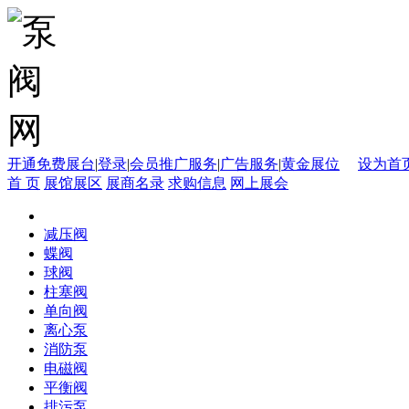
开通免费展台
|
登录
|
会员推广服务
|
广告服务
|
黄金展位
设为首
首 页
展馆展区
展商名录
求购信息
网上展会
减压阀
蝶阀
球阀
柱塞阀
单向阀
离心泵
消防泵
电磁阀
平衡阀
排污泵