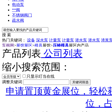
电动泵
**阀
不锈钢阀门
疏水阀
搜 索
热门关键词：
设备
深水泵
计量泵
计量泵
潜水泵
潜水泵
渣浆
泵阀网
>
展馆展区
>
模具
展馆
>
压铸模具
展区内产品
产品列表
公司列表
缩小搜索范围：
只显示叮当在线
调整关键词
申请置顶黄金展位，轻松获
位，