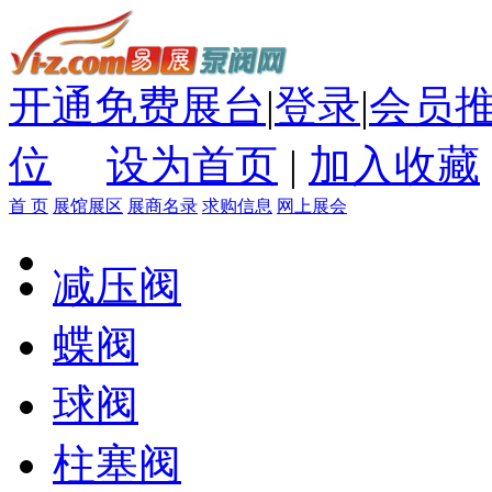
开通免费展台
|
登录
|
会员
位
设为首页
|
加入收藏
首 页
展馆展区
展商名录
求购信息
网上展会
减压阀
蝶阀
球阀
柱塞阀