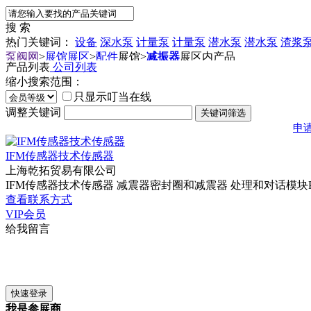
搜 索
热门关键词：
设备
深水泵
计量泵
计量泵
潜水泵
潜水泵
渣浆
泵阀网
>
展馆展区
>
配件
展馆
>
减振器
展区内产品
产品列表
公司列表
缩小搜索范围：
只显示叮当在线
调整关键词
申
IFM传感器技术传感器
上海乾拓贸易有限公司
IFM传感器技术传感器 减震器密封圈和减震器 处理和对话模块PDM3
查看联系方式
VIP会员
给我留言
我是参展商