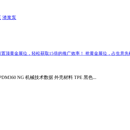
泵
渣浆泵
请置顶黄金展位，轻松获取15倍的推广效率！ 抢黄金展位，占生意先
60 NG 机械技术数据 外壳材料 TPE 黑色...