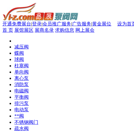
开通免费展台
|
登录
|
会员推广服务
|
广告服务
|
黄金展位
设为首
首 页
展馆展区
展商名录
求购信息
网上展会
减压阀
蝶阀
球阀
柱塞阀
单向阀
离心泵
消防泵
电磁阀
平衡阀
排污泵
电动泵
**阀
不锈钢阀门
疏水阀