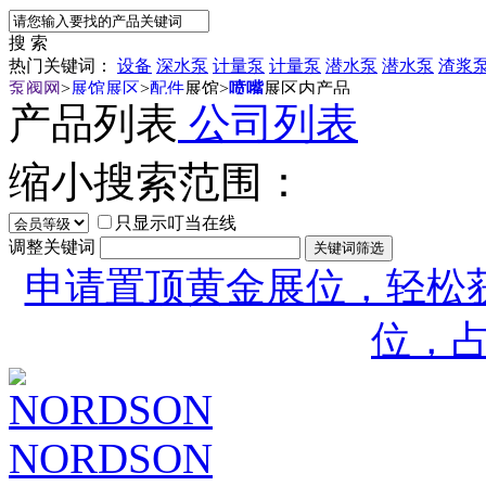
搜 索
热门关键词：
设备
深水泵
计量泵
计量泵
潜水泵
潜水泵
渣浆
泵阀网
>
展馆展区
>
配件
展馆
>
喷嘴
展区内产品
产品列表
公司列表
缩小搜索范围：
只显示叮当在线
调整关键词
申请置顶黄金展位，轻松获
位，
NORDSON