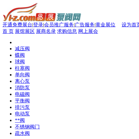
开通免费展台
|
登录
|
会员推广服务
|
广告服务
|
黄金展位
设为首
首 页
展馆展区
展商名录
求购信息
网上展会
减压阀
蝶阀
球阀
柱塞阀
单向阀
离心泵
消防泵
电磁阀
平衡阀
排污泵
电动泵
**阀
不锈钢阀门
疏水阀