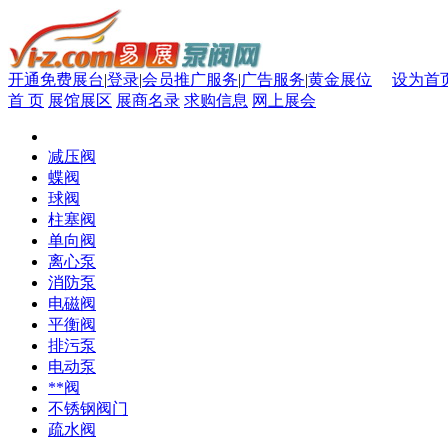
开通免费展台
|
登录
|
会员推广服务
|
广告服务
|
黄金展位
设为首
首 页
展馆展区
展商名录
求购信息
网上展会
减压阀
蝶阀
球阀
柱塞阀
单向阀
离心泵
消防泵
电磁阀
平衡阀
排污泵
电动泵
**阀
不锈钢阀门
疏水阀