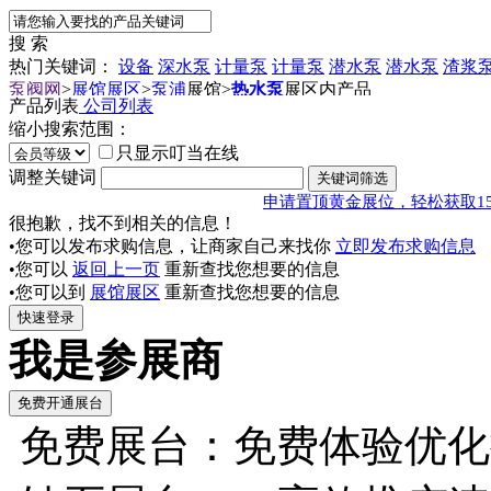
搜 索
热门关键词：
设备
深水泵
计量泵
计量泵
潜水泵
潜水泵
渣浆
泵阀网
>
展馆展区
>
泵浦
展馆
>
热水泵
展区内产品
产品列表
公司列表
缩小搜索范围：
只显示叮当在线
调整关键词
申请置顶黄金展位，轻松获取1
很抱歉，找不到相关的信息！
•您可以发布求购信息，让商家自己来找你
立即发布求购信息
•您可以
返回上一页
重新查找您想要的信息
•您可以到
展馆展区
重新查找您想要的信息
我是参展商
免费展台：免费体验优化