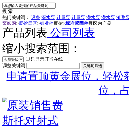
搜 索
热门关键词：
设备
深水泵
计量泵
计量泵
潜水泵
潜水泵
渣浆
泵阀网
>
展馆展区
>
标准件
展馆
>
标准紧固件
展区内产品
产品列表
公司列表
缩小搜索范围：
只显示叮当在线
调整关键词
申请置顶黄金展位，轻松获
位，