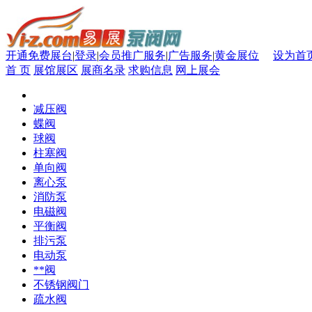
开通免费展台
|
登录
|
会员推广服务
|
广告服务
|
黄金展位
设为首
首 页
展馆展区
展商名录
求购信息
网上展会
减压阀
蝶阀
球阀
柱塞阀
单向阀
离心泵
消防泵
电磁阀
平衡阀
排污泵
电动泵
**阀
不锈钢阀门
疏水阀