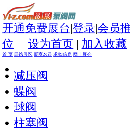
开通免费展台
|
登录
|
会员
位
设为首页
|
加入收藏
首 页
展馆展区
展商名录
求购信息
网上展会
减压阀
蝶阀
球阀
柱塞阀