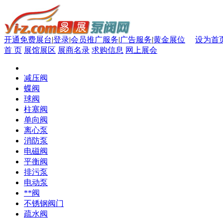
开通免费展台
|
登录
|
会员推广服务
|
广告服务
|
黄金展位
设为首
首 页
展馆展区
展商名录
求购信息
网上展会
减压阀
蝶阀
球阀
柱塞阀
单向阀
离心泵
消防泵
电磁阀
平衡阀
排污泵
电动泵
**阀
不锈钢阀门
疏水阀