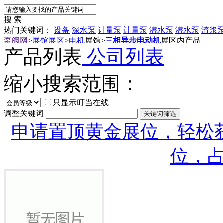
搜 索
热门关键词：
设备
深水泵
计量泵
计量泵
潜水泵
潜水泵
渣浆
泵阀网
>
展馆展区
>
电机
展馆
>
三相异步电动机
展区内产品
产品列表
公司列表
缩小搜索范围：
只显示叮当在线
调整关键词
申请置顶黄金展位，轻松获
位，