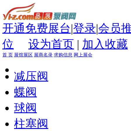
开通免费展台
|
登录
|
会员
位
设为首页
|
加入收藏
首 页
展馆展区
展商名录
求购信息
网上展会
减压阀
蝶阀
球阀
柱塞阀