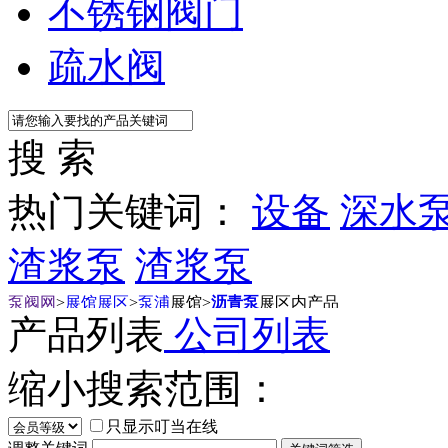
不锈钢阀门
疏水阀
搜 索
热门关键词：
设备
深水
渣浆泵
渣浆泵
泵阀网
>
展馆展区
>
泵浦
展馆
>
沥青泵
展区内产品
产品列表
公司列表
缩小搜索范围：
只显示叮当在线