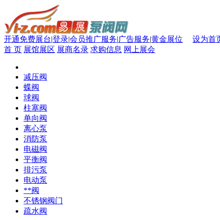
开通免费展台
|
登录
|
会员推广服务
|
广告服务
|
黄金展位
设为首
首 页
展馆展区
展商名录
求购信息
网上展会
减压阀
蝶阀
球阀
柱塞阀
单向阀
离心泵
消防泵
电磁阀
平衡阀
排污泵
电动泵
**阀
不锈钢阀门
疏水阀