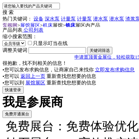
搜 索
热门关键词：
设备
深水泵
计量泵
计量泵
潜水泵
潜水泵
渣浆
泵阀网
>
展馆展区
>
机床
展馆
>
铣床
展区内产品
产品列表
公司列表
缩小搜索范围：
只显示叮当在线
调整关键词
申请置顶黄金展位，轻松获取1
很抱歉，找不到相关的信息！
•您可以发布求购信息，让商家自己来找你
立即发布求购信息
•您可以
返回上一页
重新查找您想要的信息
•您可以到
展馆展区
重新查找您想要的信息
我是参展商
免费展台：免费体验优化