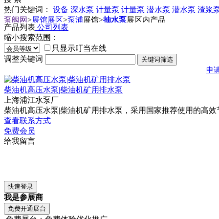
热门关键词：
设备
深水泵
计量泵
计量泵
潜水泵
潜水泵
渣浆
泵阀网
>
展馆展区
>
泵浦
展馆
>
抽水泵
展区内产品
产品列表
公司列表
缩小搜索范围：
只显示叮当在线
调整关键词
申
柴油机高压水泵|柴油机矿用排水泵
上海浦江水泵厂
柴油机高压水泵|柴油机矿用排水泵，采用国家推荐使用的高效节
查看联系方式
免费会员
给我留言
我是参展商