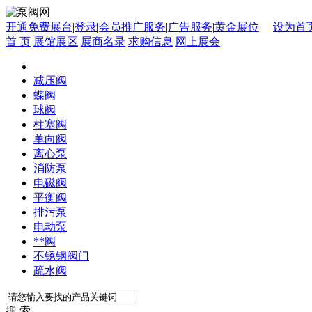
开通免费展台
|
登录
|
会员推广服务
|
广告服务
|
黄金展位
设为首
首 页
展馆展区
展商名录
求购信息
网上展会
减压阀
蝶阀
球阀
柱塞阀
单向阀
离心泵
消防泵
电磁阀
平衡阀
排污泵
电动泵
**阀
不锈钢阀门
疏水阀
搜 索