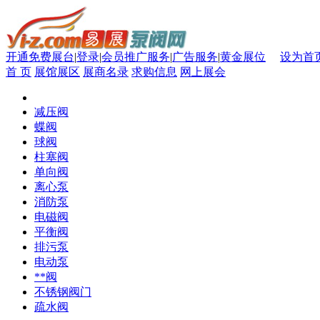
开通免费展台
|
登录
|
会员推广服务
|
广告服务
|
黄金展位
设为首
首 页
展馆展区
展商名录
求购信息
网上展会
减压阀
蝶阀
球阀
柱塞阀
单向阀
离心泵
消防泵
电磁阀
平衡阀
排污泵
电动泵
**阀
不锈钢阀门
疏水阀