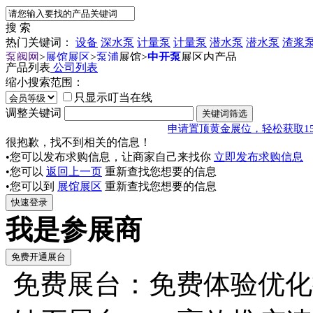
搜 索
热门关键词：
设备
深水泵
计量泵
计量泵
潜水泵
潜水泵
渣浆
泵阀网
>
展馆展区
>
泵浦
展馆
>
中开泵
展区内产品
产品列表
公司列表
缩小搜索范围：
只显示叮当在线
调整关键词
申请置顶黄金展位，轻松获取1
很抱歉，找不到相关的信息！
•您可以发布求购信息，让商家自己来找你
立即发布求购信息
•您可以
返回上一页
重新查找您想要的信息
•您可以到
展馆展区
重新查找您想要的信息
我是参展商
免费展台：免费体验优化