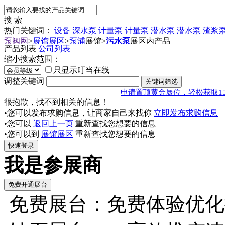
搜 索
热门关键词：
设备
深水泵
计量泵
计量泵
潜水泵
潜水泵
渣浆
泵阀网
>
展馆展区
>
泵浦
展馆
>
污水泵
展区内产品
产品列表
公司列表
缩小搜索范围：
只显示叮当在线
调整关键词
申请置顶黄金展位，轻松获取1
很抱歉，找不到相关的信息！
•您可以发布求购信息，让商家自己来找你
立即发布求购信息
•您可以
返回上一页
重新查找您想要的信息
•您可以到
展馆展区
重新查找您想要的信息
我是参展商
免费展台：免费体验优化