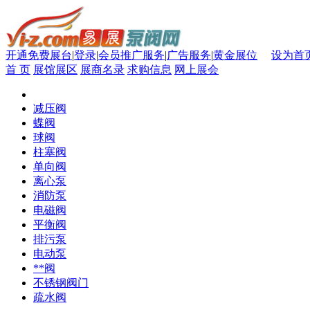
开通免费展台
|
登录
|
会员推广服务
|
广告服务
|
黄金展位
设为首
首 页
展馆展区
展商名录
求购信息
网上展会
减压阀
蝶阀
球阀
柱塞阀
单向阀
离心泵
消防泵
电磁阀
平衡阀
排污泵
电动泵
**阀
不锈钢阀门
疏水阀