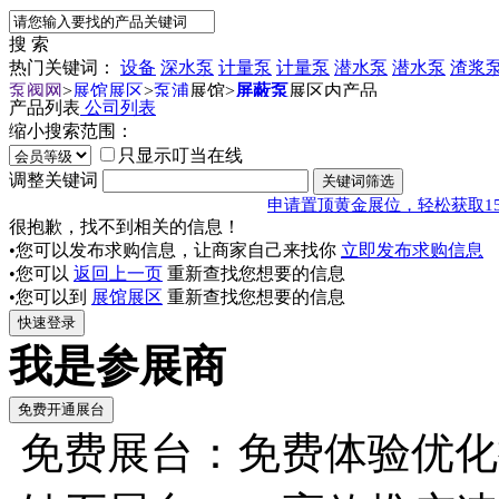
搜 索
热门关键词：
设备
深水泵
计量泵
计量泵
潜水泵
潜水泵
渣浆
泵阀网
>
展馆展区
>
泵浦
展馆
>
屏蔽泵
展区内产品
产品列表
公司列表
缩小搜索范围：
只显示叮当在线
调整关键词
申请置顶黄金展位，轻松获取1
很抱歉，找不到相关的信息！
•您可以发布求购信息，让商家自己来找你
立即发布求购信息
•您可以
返回上一页
重新查找您想要的信息
•您可以到
展馆展区
重新查找您想要的信息
我是参展商
免费展台：免费体验优化