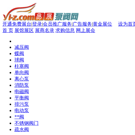
开通免费展台
|
登录
|
会员推广服务
|
广告服务
|
黄金展位
设为首
首 页
展馆展区
展商名录
求购信息
网上展会
减压阀
蝶阀
球阀
柱塞阀
单向阀
离心泵
消防泵
电磁阀
平衡阀
排污泵
电动泵
**阀
不锈钢阀门
疏水阀