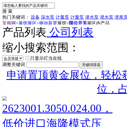
搜 索
热门关键词：
设备
深水泵
计量泵
计量泵
潜水泵
潜水泵
渣浆
泵阀网
>
展馆展区
>
驱动装置
展馆
>
限位开关
展区内产品
产品列表
公司列表
缩小搜索范围：
只显示叮当在线
调整关键词
申请置顶黄金展位，轻松获
位，