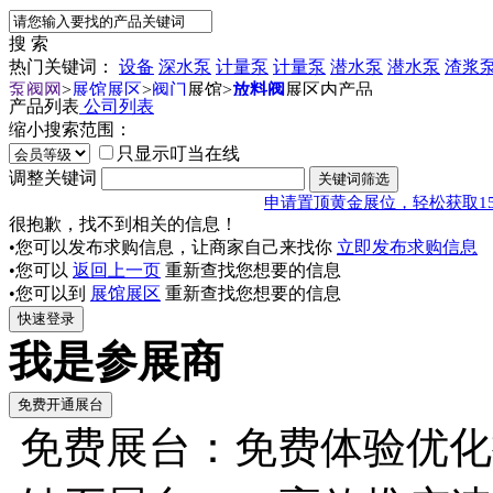
搜 索
热门关键词：
设备
深水泵
计量泵
计量泵
潜水泵
潜水泵
渣浆
泵阀网
>
展馆展区
>
阀门
展馆
>
放料阀
展区内产品
产品列表
公司列表
缩小搜索范围：
只显示叮当在线
调整关键词
申请置顶黄金展位，轻松获取1
很抱歉，找不到相关的信息！
•您可以发布求购信息，让商家自己来找你
立即发布求购信息
•您可以
返回上一页
重新查找您想要的信息
•您可以到
展馆展区
重新查找您想要的信息
我是参展商
免费展台：免费体验优化