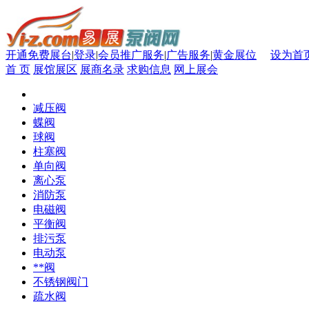
开通免费展台
|
登录
|
会员推广服务
|
广告服务
|
黄金展位
设为首
首 页
展馆展区
展商名录
求购信息
网上展会
减压阀
蝶阀
球阀
柱塞阀
单向阀
离心泵
消防泵
电磁阀
平衡阀
排污泵
电动泵
**阀
不锈钢阀门
疏水阀