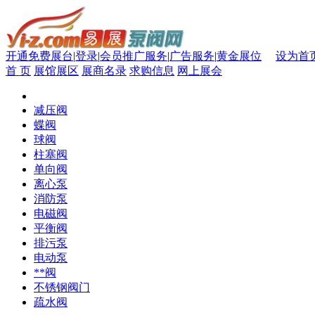
开通免费展台
|
登录
|
会员推广服务
|
广告服务
|
黄金展位
设为首
首 页
展馆展区
展商名录
求购信息
网上展会
减压阀
蝶阀
球阀
柱塞阀
单向阀
离心泵
消防泵
电磁阀
平衡阀
排污泵
电动泵
**阀
不锈钢阀门
疏水阀