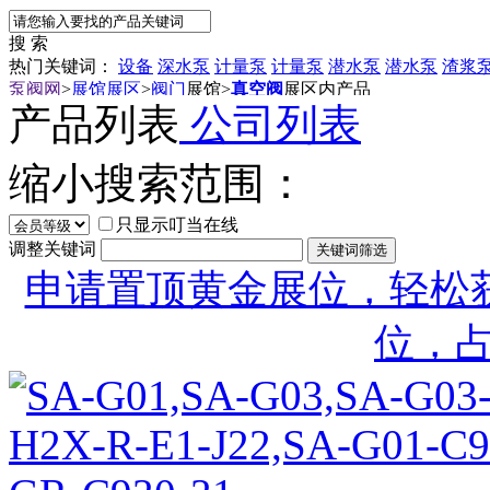
搜 索
热门关键词：
设备
深水泵
计量泵
计量泵
潜水泵
潜水泵
渣浆
泵阀网
>
展馆展区
>
阀门
展馆
>
真空阀
展区内产品
产品列表
公司列表
缩小搜索范围：
只显示叮当在线
调整关键词
申请置顶黄金展位，轻松获
位，