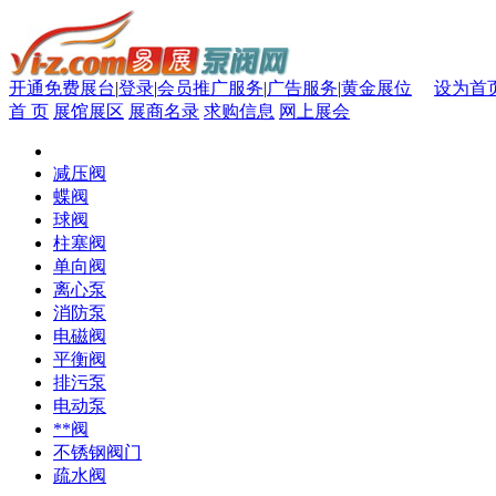
开通免费展台
|
登录
|
会员推广服务
|
广告服务
|
黄金展位
设为首
首 页
展馆展区
展商名录
求购信息
网上展会
减压阀
蝶阀
球阀
柱塞阀
单向阀
离心泵
消防泵
电磁阀
平衡阀
排污泵
电动泵
**阀
不锈钢阀门
疏水阀