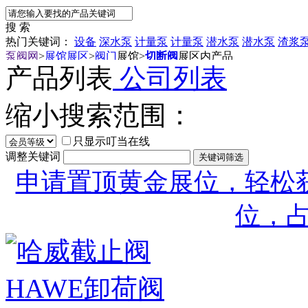
搜 索
热门关键词：
设备
深水泵
计量泵
计量泵
潜水泵
潜水泵
渣浆
泵阀网
>
展馆展区
>
阀门
展馆
>
切断阀
展区内产品
产品列表
公司列表
缩小搜索范围：
只显示叮当在线
调整关键词
申请置顶黄金展位，轻松获
位，