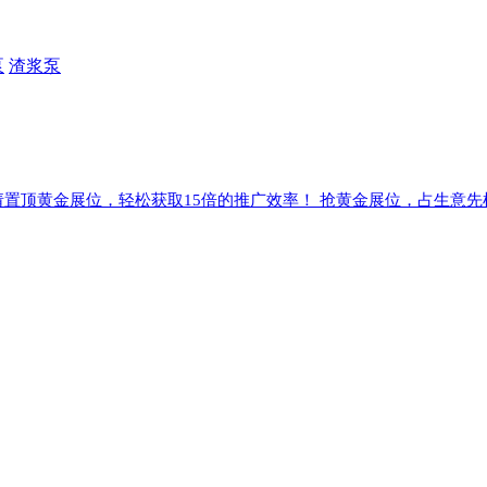
泵
渣浆泵
请置顶黄金展位，轻松获取15倍的推广效率！ 抢黄金展位，占生意先