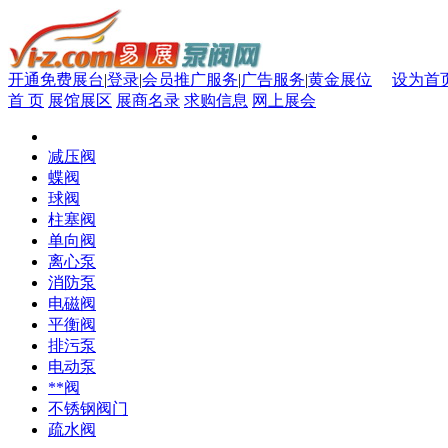
开通免费展台
|
登录
|
会员推广服务
|
广告服务
|
黄金展位
设为首
首 页
展馆展区
展商名录
求购信息
网上展会
减压阀
蝶阀
球阀
柱塞阀
单向阀
离心泵
消防泵
电磁阀
平衡阀
排污泵
电动泵
**阀
不锈钢阀门
疏水阀