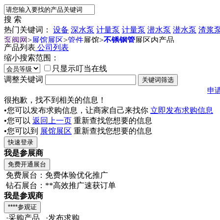
搜 索
热门关键词：
设备
深水泵
计量泵
计量泵
潜水泵
潜水泵
渣浆
泵阀网
>
展馆展区
>
管件
展馆
>
不锈钢管
展区内产品
产品列表
公司列表
缩小搜索范围：
只显示叮当在线
调整关键词
申
很抱歉，找不到相关的信息！
•您可以发布求购信息，让商家自己来找你
立即发布求购信息
•您可以
返回上一页
重新查找您想要的信息
•您可以到
展馆展区
重新查找您想要的信息
我是参展商
免费展台：免费体验优化推广
钻石展台：**高效推广速获订单
我是参观商
·采购产品 ·发布求购