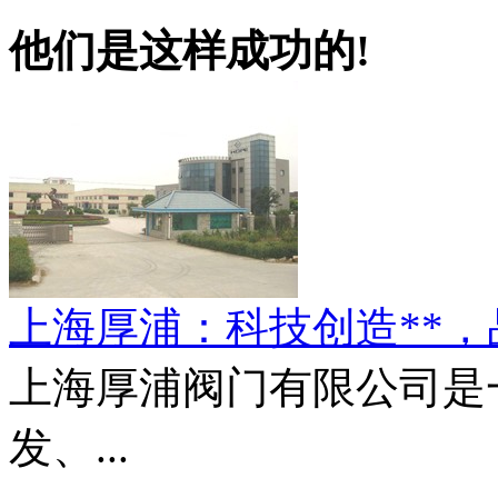
阀
|
法兰球阀
|
BZA系列
他们是这样成功的!
化工流程泵
|
200X减压阀
|
法兰连接保温闸阀
|
内六
角螺塞
|
气动硬密封蝶阀
|
进口密封圈
|
JY41W不锈
钢氧气阀
|
TB型渣油泵
|
IH型不锈钢化工离心泵
|
A型中线蝶阀
|
威格士
Vickers 电磁控制阀
|
FSY
玻璃钢液下泵
|
不锈钢喉
塞
|
2CY系列齿轮泵
|
煤
矿专用减压阀
|
不锈钢管
道阻火器
|
食品级密封圈
|
上海厚浦：科技创造**
耐腐蚀离心泵
|
低温**阀
|
法兰型高温电磁阀
|
夹套
保温阻火器
|
先导式电磁
上海厚浦阀门有限公司是
阀
|
铜**阀
|
液压油泵
|
液
压电磁换向阀
|
三通过滤
发、...
控制阀