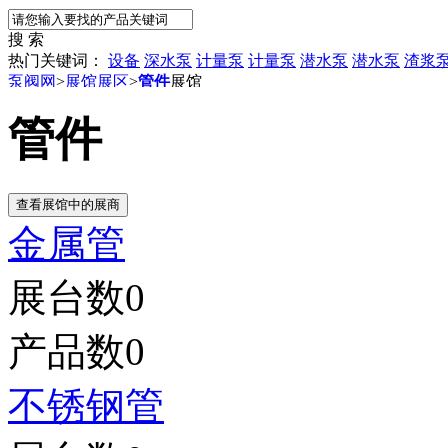
搜 索
热门关键词：
设备
深水泵
计量泵
计量泵
潜水泵
潜水泵
渣浆
泵阀网
>
展馆展区
>
管件
展馆
管件
金属管
展台数
0
产品数
0
不锈钢管