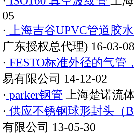
·
ISO160 真空波纹管
上海
05
·
上海吉谷UPVC管道胶水
广东授权总代理)
16-03-0
·
FESTO标准外径的气
易有限公司
14-12-02
·
parker钢管
上海楚诺流
·
供应不锈钢球形封头（BXG
有限公司
13-05-30