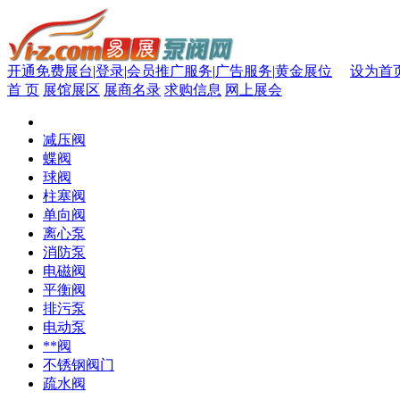
开通免费展台
|
登录
|
会员推广服务
|
广告服务
|
黄金展位
设为首
首 页
展馆展区
展商名录
求购信息
网上展会
减压阀
蝶阀
球阀
柱塞阀
单向阀
离心泵
消防泵
电磁阀
平衡阀
排污泵
电动泵
**阀
不锈钢阀门
疏水阀