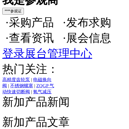
·采购产品 ·发布求购
·查看资讯 ·展会信息
登录展台管理中心
热门关注：
高精度齿轮泵
|
电磁换向
阀
|
不锈钢螺塞
|
ZQGP 气
动快速切断阀
|
氧气减压
器
|
对夹软密封蝶阀
|
锻
新加产品新闻
钢截止阀
|
RY系列导热油
泵
|
不锈钢油塞
|
高粘度
保温泵
|
PX-32氩气瓶阀
|
新加产品文章
T40手动调节阀
|
高压防
爆电磁阀
|
气动高真空碟