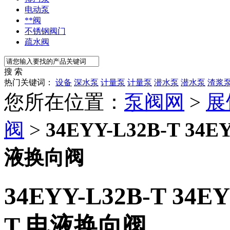
电动泵
**阀
不锈钢阀门
疏水阀
搜 索
热门关键词：
设备
深水泵
计量泵
计量泵
潜水泵
潜水泵
渣浆
您所在位置：
泵阀网
>
展
阀
>
34EYY-L32B-T 34E
液换向阀
34EYY-L32B-T 34EY
T 电液换向阀