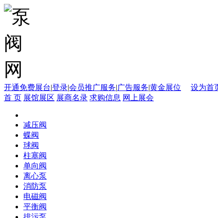
开通免费展台
|
登录
|
会员推广服务
|
广告服务
|
黄金展位
设为首
首 页
展馆展区
展商名录
求购信息
网上展会
减压阀
蝶阀
球阀
柱塞阀
单向阀
离心泵
消防泵
电磁阀
平衡阀
排污泵