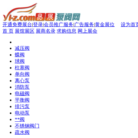
开通免费展台
|
登录
|
会员推广服务
|
广告服务
|
黄金展位
设为首
首 页
展馆展区
展商名录
求购信息
网上展会
减压阀
蝶阀
球阀
柱塞阀
单向阀
离心泵
消防泵
电磁阀
平衡阀
排污泵
电动泵
**阀
不锈钢阀门
疏水阀