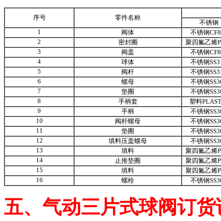
序号
零件名称
不锈钢
1
阀体
不锈钢CF
2
密封圈
聚四氟乙烯P
3
阀盖
不锈钢CF
4
球体
不锈钢SS3
5
阀杆
不锈钢SS3
6
螺母
不锈钢SS3
7
垫圈
不锈钢SS3
8
手柄套
塑料PLAST
9
手柄
不锈钢SS3
10
阀杆螺母
不锈钢SS3
11
垫圈
不锈钢SS3
12
填料压盖螺母
不锈钢SS3
13
填料
聚四氟乙烯P
14
止推垫圈
聚四氟乙烯P
15
填料
聚四氟乙烯P
16
螺栓
不锈钢SS3
五、气动三片式球阀订货