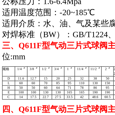
公称压力：1.6-6.4Mpa
适用温度范围：-20~185℃
适用介质：水、油、气及某些腐蚀
对焊标准（BW）：GB/T1224、A
三、
Q611F
型气动三片式
球阀
位:mm
规格
1/4〞
3/8〞
1/2〞
3/4〞
1〞
11/4〞
11/2〞
2〞
D
11.6
12.7
15
20
25
32
38
50
L
60
60
70
85
95
110
130
150
H
50
50
60
64
71
78
86
95
E
100
100
130
130
165
165
190
190
C
14
17.5
22.7
27.5
33.5
42
48.6
60.5
四、
Q611F
型气动三片式
球阀