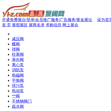
开通免费展台
|
登录
|
会员推广服务
|
广告服务
|
黄金展位
设为首
首 页
展馆展区
展商名录
求购信息
网上展会
减压阀
蝶阀
球阀
柱塞阀
单向阀
离心泵
消防泵
电磁阀
平衡阀
排污泵
电动泵
**阀
不锈钢阀门
疏水阀