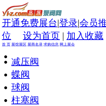
开通免费展台
|
登录
|
会员
位
设为首页
|
加入收藏
首 页
展馆展区
展商名录
求购信息
网上展会
减压阀
蝶阀
球阀
柱塞阀