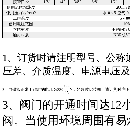
接管口径
1/8"
1/4"
3/8"
3/8"
1/2"
使用流体粘滞度
20CT
使用压力kgf/cm2
水:0～5 空气:0
工作温度
-5～8
使用电压范围
±10
本体材质
不锈钢(SUS
油封材质
NBR或V
1、订货时请注明型号、公称
压差、介质温度、电源电压
+22
2、电磁阀正常工作时的电压为220
V，如超过此范围，请订货时注
-15
3、阀门的开通时间达1
阀。当使用环境周围有易