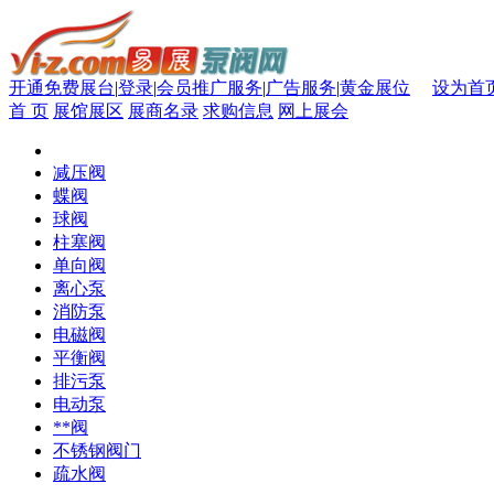
开通免费展台
|
登录
|
会员推广服务
|
广告服务
|
黄金展位
设为首
首 页
展馆展区
展商名录
求购信息
网上展会
减压阀
蝶阀
球阀
柱塞阀
单向阀
离心泵
消防泵
电磁阀
平衡阀
排污泵
电动泵
**阀
不锈钢阀门
疏水阀