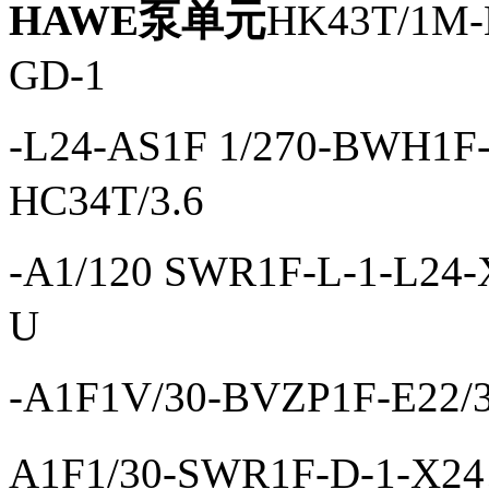
HAWE泵单元
HK43T/1M-
GD-1
-L24-AS1F 1/270-BWH1F
HC34T/3.6
-A1/120 SWR1F-L-1-L24
U
-A1F1V/30-BVZP1F-E22/
A1F1/30-SWR1F-D-1-X2