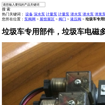
搜 索
热门关键词：
设备
深水泵
计量泵
计量泵
潜水泵
潜水泵
渣浆
您所在位置：
泵阀网
>
展馆展区
>
阀门
>
液压阀
>
垃圾车专用
垃圾车专用部件，垃圾车电磁