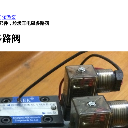
泵
渣浆泵
部件，垃圾车电磁多路阀
多路阀