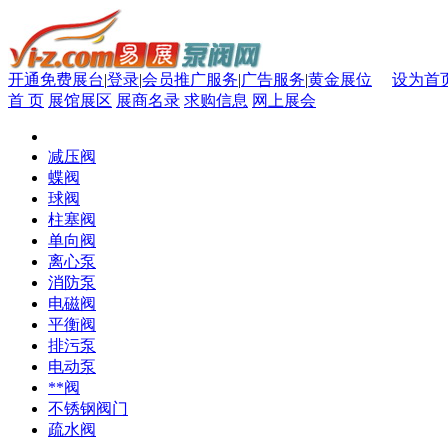
开通免费展台
|
登录
|
会员推广服务
|
广告服务
|
黄金展位
设为首
首 页
展馆展区
展商名录
求购信息
网上展会
减压阀
蝶阀
球阀
柱塞阀
单向阀
离心泵
消防泵
电磁阀
平衡阀
排污泵
电动泵
**阀
不锈钢阀门
疏水阀