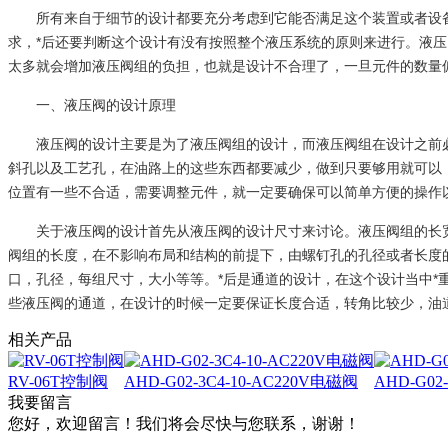
所有来自于细节的设计都要充分考虑到它能否满足这个装置或者设
求，*后还要判断这个设计有没有按照整个液压系统的原则来进行。液
太多就会增加液压阀组的负担，也就是设计不合理了，一旦元件的数量
一、液压阀的设计原理
液压阀的设计主要是为了液压阀组的设计，而液压阀组在设计之前
斜孔以及工艺孔，在油路上的这些东西都要减少，做到只要够用就可以
位置有一些不合适，需要调整元件，就一定要确保可以简单方便的操作
关于液压阀的设计首先从液压阀的设计尺寸来讨论。液压阀组的长
阀组的长度，在不影响布局和结构的前提下，由螺钉孔的孔径或者长度
口，孔径，每组尺寸，大小等等。*后是通道的设计，在这个设计当中*
些液压阀的通道，在设计的时候一定要保证长度合适，转角比较少，油
相关产品
RV-06T控制阀
AHD-G02-3C4-10-AC220V电磁阀
AHD-G02
我要留言
您好，欢迎留言！我们将会尽快与您联系，谢谢！