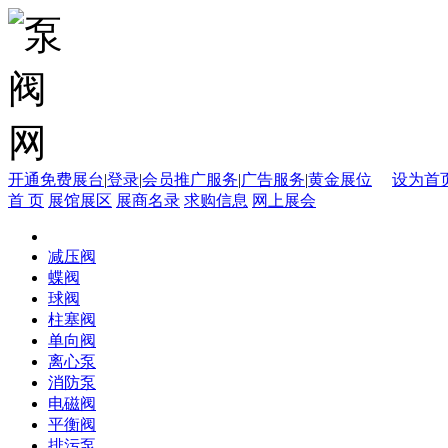
开通免费展台
|
登录
|
会员推广服务
|
广告服务
|
黄金展位
设为首
首 页
展馆展区
展商名录
求购信息
网上展会
减压阀
蝶阀
球阀
柱塞阀
单向阀
离心泵
消防泵
电磁阀
平衡阀
排污泵