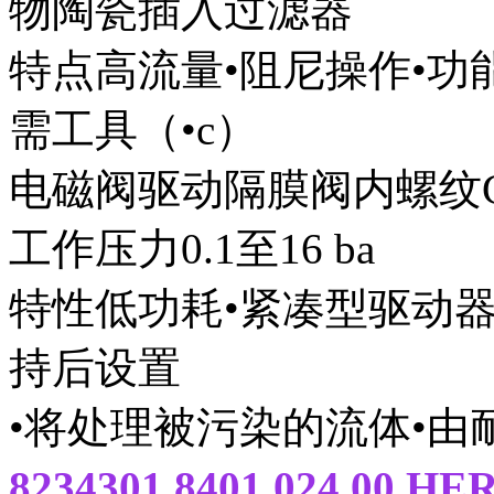
物陶瓷插入过滤器
特点高流量•阻尼操作•功
需工具（•c）
电磁阀驱动隔膜阀内螺纹G 1/4
工作压力0.1至16 ba
特性低功耗•紧凑型驱动
持后设置
•将处理被污染的流体•由
8234301.8401.024.0