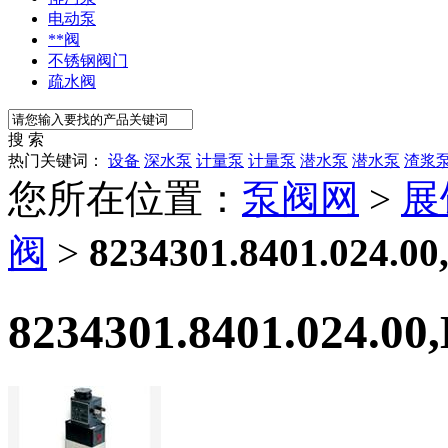
电动泵
**阀
不锈钢阀门
疏水阀
搜 索
热门关键词：
设备
深水泵
计量泵
计量泵
潜水泵
潜水泵
渣浆
您所在位置：
泵阀网
>
展
阀
>
8234301.8401.0
8234301.8401.02