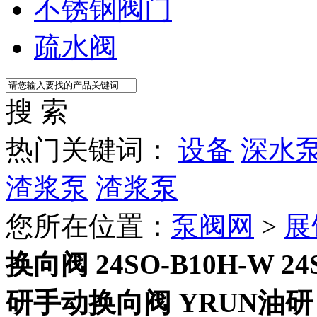
不锈钢阀门
疏水阀
搜 索
热门关键词：
设备
深水
渣浆泵
渣浆泵
您所在位置：
泵阀网
>
展
换向阀 24SO-B10H-W 24S
研手动换向阀 YRUN油研