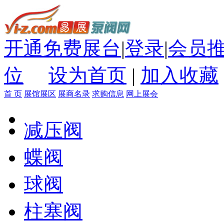
开通免费展台
|
登录
|
会员
位
设为首页
|
加入收藏
首 页
展馆展区
展商名录
求购信息
网上展会
减压阀
蝶阀
球阀
柱塞阀