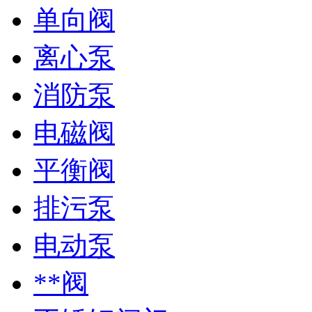
单向阀
离心泵
消防泵
电磁阀
平衡阀
排污泵
电动泵
**阀