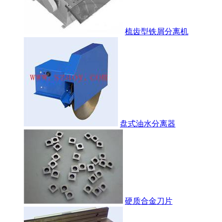
梳齿型铁屑分离机
盘式油水分离器
硬质合金刀片