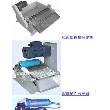
梳齿型铁屑分离机
深圳磁性分离器