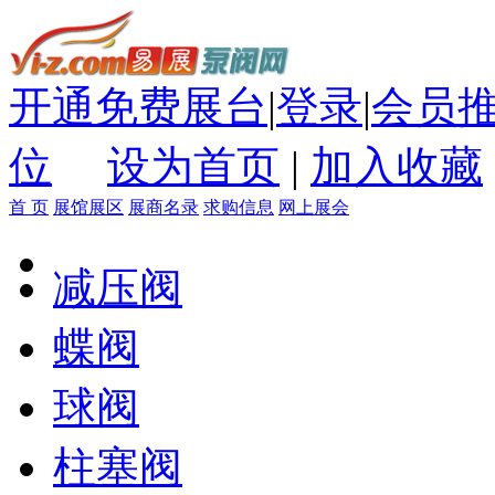
开通免费展台
|
登录
|
会员
位
设为首页
|
加入收藏
首 页
展馆展区
展商名录
求购信息
网上展会
减压阀
蝶阀
球阀
柱塞阀