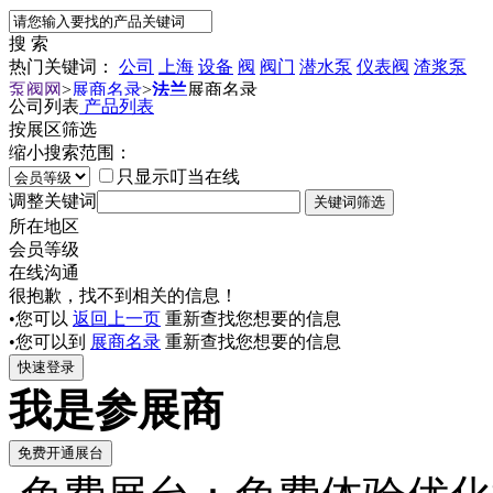
搜 索
热门关键词：
公司
上海
设备
阀
阀门
潜水泵
仪表阀
渣浆泵
泵阀网
>
展商名录
>
法兰
展商名录
公司列表
产品列表
按展区筛选
缩小搜索范围：
只显示叮当在线
调整关键词
所在地区
会员等级
在线沟通
很抱歉，找不到相关的信息！
•您可以
返回上一页
重新查找您想要的信息
•您可以到
展商名录
重新查找您想要的信息
我是参展商