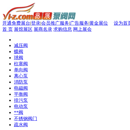
开通免费展台
|
登录
|
会员推广服务
|
广告服务
|
黄金展位
设为首
首 页
展馆展区
展商名录
求购信息
网上展会
减压阀
蝶阀
球阀
柱塞阀
单向阀
离心泵
消防泵
电磁阀
平衡阀
排污泵
电动泵
**阀
不锈钢阀门
疏水阀