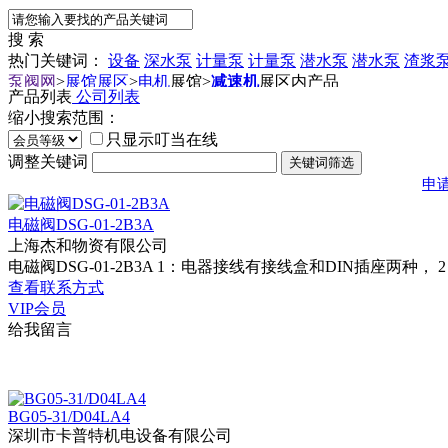
搜 索
热门关键词：
设备
深水泵
计量泵
计量泵
潜水泵
潜水泵
渣浆
泵阀网
>
展馆展区
>
电机
展馆
>
减速机
展区内产品
产品列表
公司列表
缩小搜索范围：
只显示叮当在线
调整关键词
申
电磁阀DSG-01-2B3A
上海杰和物资有限公司
电磁阀DSG-01-2B3A 1：电器接线有接线盒和DIN插座两种，
查看联系方式
VIP会员
给我留言
BG05-31/D04LA4
深圳市卡普特机电设备有限公司