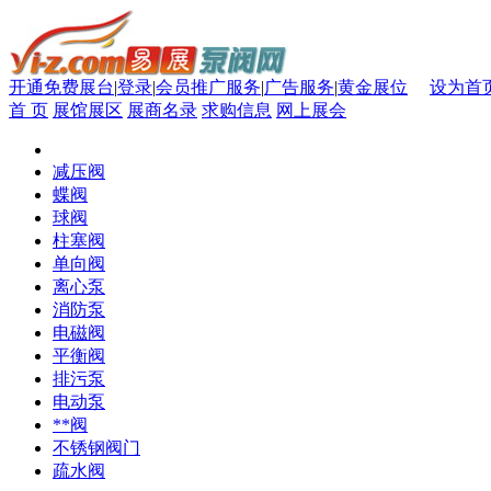
开通免费展台
|
登录
|
会员推广服务
|
广告服务
|
黄金展位
设为首
首 页
展馆展区
展商名录
求购信息
网上展会
减压阀
蝶阀
球阀
柱塞阀
单向阀
离心泵
消防泵
电磁阀
平衡阀
排污泵
电动泵
**阀
不锈钢阀门
疏水阀