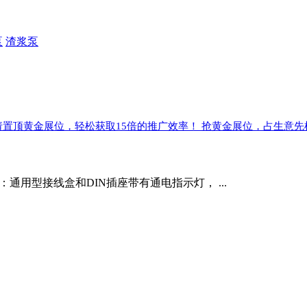
泵
渣浆泵
请置顶黄金展位，轻松获取15倍的推广效率！ 抢黄金展位，占生意先
 2：通用型接线盒和DIN插座带有通电指示灯， ...