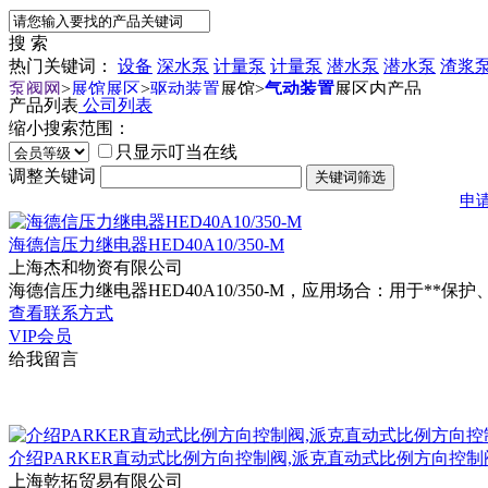
搜 索
热门关键词：
设备
深水泵
计量泵
计量泵
潜水泵
潜水泵
渣浆
泵阀网
>
展馆展区
>
驱动装置
展馆
>
气动装置
展区内产品
产品列表
公司列表
缩小搜索范围：
只显示叮当在线
调整关键词
申
海德信压力继电器HED40A10/350-M
上海杰和物资有限公司
海德信压力继电器HED40A10/350-M，应用场合：用于**
查看联系方式
VIP会员
给我留言
介绍PARKER直动式比例方向控制阀,派克直动式比例方向控制
上海乾拓贸易有限公司