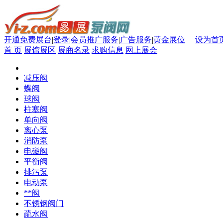
开通免费展台
|
登录
|
会员推广服务
|
广告服务
|
黄金展位
设为首
首 页
展馆展区
展商名录
求购信息
网上展会
减压阀
蝶阀
球阀
柱塞阀
单向阀
离心泵
消防泵
电磁阀
平衡阀
排污泵
电动泵
**阀
不锈钢阀门
疏水阀