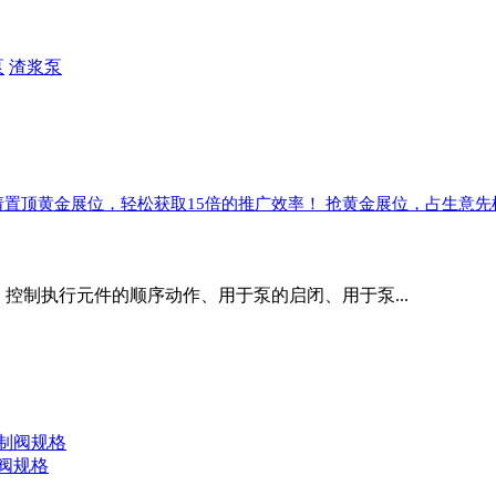
泵
渣浆泵
请置顶黄金展位，轻松获取15倍的推广效率！ 抢黄金展位，占生意先
保护、控制执行元件的顺序动作、用于泵的启闭、用于泵...
阀规格