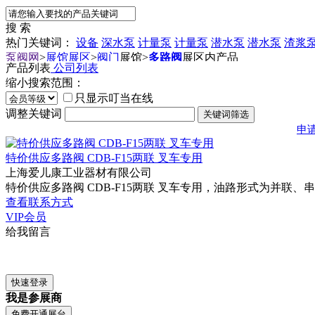
搜 索
热门关键词：
设备
深水泵
计量泵
计量泵
潜水泵
潜水泵
渣浆
泵阀网
>
展馆展区
>
阀门
展馆
>
多路阀
展区内产品
产品列表
公司列表
缩小搜索范围：
只显示叮当在线
调整关键词
申
特价供应多路阀 CDB-F15两联 叉车专用
上海爱儿康工业器材有限公司
特价供应多路阀 CDB-F15两联 叉车专用，油路形式为并联、
查看联系方式
VIP会员
给我留言
我是参展商