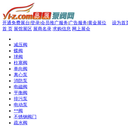
开通免费展台
|
登录
|
会员推广服务
|
广告服务
|
黄金展位
设为首
首 页
展馆展区
展商名录
求购信息
网上展会
减压阀
蝶阀
球阀
柱塞阀
单向阀
离心泵
消防泵
电磁阀
平衡阀
排污泵
电动泵
**阀
不锈钢阀门
疏水阀