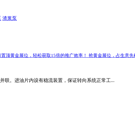
泵
渣浆泵
请置顶黄金展位，轻松获取15倍的推广效率！ 抢黄金展位，占生意先
串并联。进油片内设有稳流装置，保证转向系统正常工...