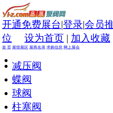
开通免费展台
|
登录
|
会员
位
设为首页
|
加入收藏
首 页
展馆展区
展商名录
求购信息
网上展会
减压阀
蝶阀
球阀
柱塞阀