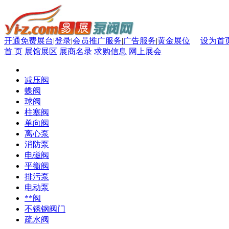
开通免费展台
|
登录
|
会员推广服务
|
广告服务
|
黄金展位
设为首
首 页
展馆展区
展商名录
求购信息
网上展会
减压阀
蝶阀
球阀
柱塞阀
单向阀
离心泵
消防泵
电磁阀
平衡阀
排污泵
电动泵
**阀
不锈钢阀门
疏水阀