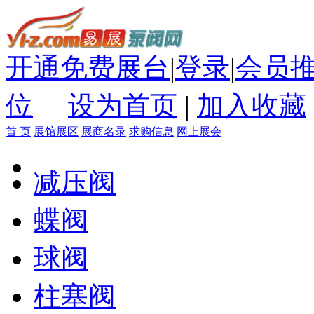
开通免费展台
|
登录
|
会员
位
设为首页
|
加入收藏
首 页
展馆展区
展商名录
求购信息
网上展会
减压阀
蝶阀
球阀
柱塞阀