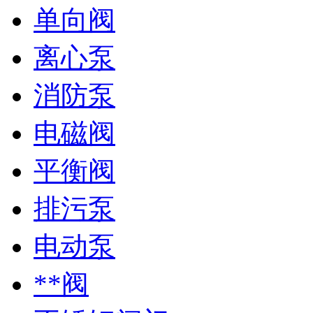
单向阀
离心泵
消防泵
电磁阀
平衡阀
排污泵
电动泵
**阀