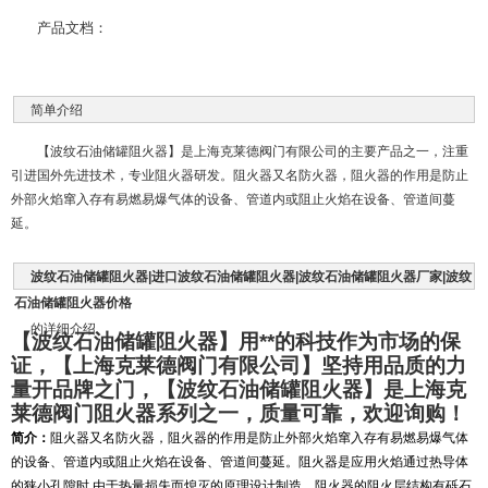
产品文档：
简单介绍
【波纹石油储罐阻火器】是上海克莱德阀门有限公司的主要产品之一，注重
引进国外先进技术，专业阻火器研发。阻火器又名防火器，阻火器的作用是防止
外部火焰窜入存有易燃易爆气体的设备、管道内或阻止火焰在设备、管道间蔓
延。
波纹石油储罐阻火器|进口波纹石油储罐阻火器|波纹石油储罐阻火器厂家|波纹
石油储罐阻火器价格
的详细介绍
【波纹石油储罐阻火器】用**的科技作为市场的保
证，【上海克莱德阀门有限公司】坚持用品质的力
量开品牌之门，【波纹石油储罐阻火器】是上海克
莱德阀门阻火器系列之一，质量可靠，欢迎询购！
简介：
阻火器又名防火器，阻火器的作用是防止外部火焰窜入存有易燃易爆气体
的设备、管道内或阻止火焰在设备、管道间蔓延。阻火器是应用火焰通过热导体
的狭小孔隙时
,
由于热量损失而熄灭的原理设计制造。阻火器的阻火层结构有砾石