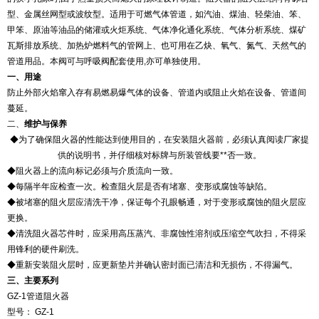
型、金属丝网型或波纹型。适用于可燃气体管道，如汽油、煤油、轻柴油、笨、
甲笨、原油等油品的储灌或火炬系统、气体净化通化系统、气体分析系统、煤矿
瓦斯排放系统、加热炉燃料气的管网上、也可用在乙炔、氧气、氮气、天然气的
管道用品。本阀可与呼吸阀配套使用
,
亦可单独使用。
一、用途
防止外部火焰窜入存有易燃易爆气体的设备、管道内或阻止火焰在设备、管道间
蔓延。
二、
维护与保养
◆
为了确保阻火器的性能达到使用目的，在安装阻火器前，必须认真阅读厂家提
供的说明书，并仔细核对标牌与所装管线要**否一致。
◆
阻火器上的流向标记必须与介质流向一致。
◆
每隔半年应检查一次。检查阻火层是否有堵塞、变形或腐蚀等缺陷。
◆
被堵塞的阻火层应清洗干净，保证每个孔眼畅通，对于变形或腐蚀的阻火层应
更换。
◆
清洗阻火器芯件时，应采用高压蒸汽、非腐蚀性溶剂或压缩空气吹扫，不得采
用锋利的硬件刷洗。
◆
重新安装阻火层时，应更新垫片并确认密封面已清洁和无损伤，不得漏气。
三、主要系列
GZ-1
管道阻火器
型号：
GZ-1