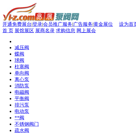
开通免费展台
|
登录
|
会员推广服务
|
广告服务
|
黄金展位
设为首
首 页
展馆展区
展商名录
求购信息
网上展会
减压阀
蝶阀
球阀
柱塞阀
单向阀
离心泵
消防泵
电磁阀
平衡阀
排污泵
电动泵
**阀
不锈钢阀门
疏水阀