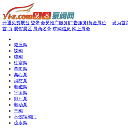
开通免费展台
|
登录
|
会员推广服务
|
广告服务
|
黄金展位
设为首
首 页
展馆展区
展商名录
求购信息
网上展会
减压阀
蝶阀
球阀
柱塞阀
单向阀
离心泵
消防泵
电磁阀
平衡阀
排污泵
电动泵
**阀
不锈钢阀门
疏水阀