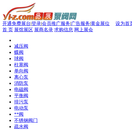
开通免费展台
|
登录
|
会员推广服务
|
广告服务
|
黄金展位
设为首
首 页
展馆展区
展商名录
求购信息
网上展会
减压阀
蝶阀
球阀
柱塞阀
单向阀
离心泵
消防泵
电磁阀
平衡阀
排污泵
电动泵
**阀
不锈钢阀门
疏水阀