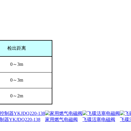
检出距离
0
～
3m
0
～
3m
0
～
2m
器YKJDQ220-138
家用燃气电磁阀
飞碟活塞电磁阀
飞碟