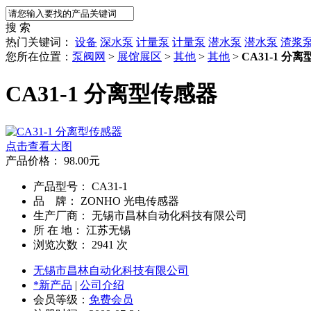
搜 索
热门关键词：
设备
深水泵
计量泵
计量泵
潜水泵
潜水泵
渣浆
您所在位置：
泵阀网
>
展馆展区
>
其他
>
其他
>
CA31-1 分
CA31-1 分离型传感器
点击查看大图
产品价格：
98.00
元
产品型号： CA31-1
品 牌： ZONHO 光电传感器
生产厂商： 无锡市昌林自动化科技有限公司
所 在 地： 江苏无锡
浏览次数：
2941
次
无锡市昌林自动化科技有限公司
*新产品
|
公司介绍
会员等级：
免费会员