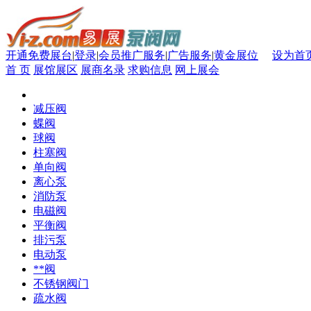
开通免费展台
|
登录
|
会员推广服务
|
广告服务
|
黄金展位
设为首
首 页
展馆展区
展商名录
求购信息
网上展会
减压阀
蝶阀
球阀
柱塞阀
单向阀
离心泵
消防泵
电磁阀
平衡阀
排污泵
电动泵
**阀
不锈钢阀门
疏水阀